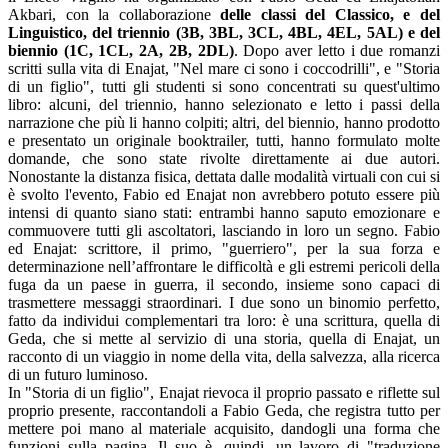
Akbari, con la collaborazione
delle classi del Classico, e del
Linguistico, del triennio (3B, 3BL, 3CL, 4BL, 4EL, 5AL) e del
biennio (1C, 1CL, 2A, 2B, 2DL)
. Dopo aver letto i due romanzi
scritti sulla vita di Enajat, "Nel mare ci sono i coccodrilli", e "Storia
di un figlio", tutti gli studenti si sono concentrati su quest'ultimo
libro: alcuni, del triennio, hanno selezionato e letto i passi della
narrazione che più li hanno colpiti; altri, del biennio, hanno prodotto
e presentato un originale booktrailer, tutti, hanno formulato molte
domande, che sono state rivolte direttamente ai due autori.
Nonostante la distanza fisica, dettata dalle modalità virtuali con cui si
è svolto l'evento, Fabio ed Enajat non avrebbero potuto essere più
intensi di quanto siano stati: entrambi hanno saputo emozionare e
commuovere tutti gli ascoltatori, lasciando in loro un segno. Fabio
ed Enajat: scrittore, il primo, "guerriero", per la sua forza e
determinazione nell’affrontare le difficoltà e gli estremi pericoli della
fuga da un paese in guerra, il secondo, insieme sono capaci di
trasmettere messaggi straordinari. I due sono un binomio perfetto,
fatto da individui complementari tra loro: è una scrittura, quella di
Geda, che si mette al servizio di una storia, quella di Enajat, un
racconto di un viaggio in nome della vita, della salvezza, alla ricerca
di un futuro luminoso.
In "Storia di un figlio", Enajat rievoca il proprio passato e riflette sul
proprio presente, raccontandoli a Fabio Geda, che registra tutto per
mettere poi mano al materiale acquisito, dandogli una forma che
funzioni sulla pagina. Il suo è, quindi, un lavoro di "traduzione