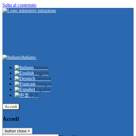
Salta al contenuto
Italiano
Italiano
English
Deutsch
Français
Español
中文
Accedi
Accedi
button close
×