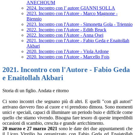
ANECHOUM
2024. Incontro con l’ autore GIANNI SOLLA
2023. Incontro con l'Autore - Marco Magnone -
Biennio
2023. Incontro con l'Autore - Simonetta Gola - Triennio
2022. Incontro con l'Autore - Edith Bruck
2022. Incontro con l'Autore - Anna Osei
2021. Incontro con l'Autore - Fabio Geda e Enaitollah
Akbari
2020. Incontro con l'Autore - Viola Ardone
2020. Incontro con l'Autore - Marcello Fois
2021. Incontro con l'Autore - Fabio Geda
e Enaitollah Akbari
Storia di un figlio. Andata e ritorno
Ci sono incontri che segnano più di altri. E quelli "con gli autori"
arrivano davvero fino al cuore e vi prendono dimora. Sono momenti
unici e speciali, capaci di illuminare un periodo buio e difficile come
quello che stiamo vivendo. Bisogna fare tesoro di queste imperdibili
occasioni di scambio, crescita e grande arricchimento.
20 marzo e 27 marzo 2021
sono le date dei due appuntamenti che
il Liceo Virgilio ha organizzato con Fabio Geda ed Enajatollah