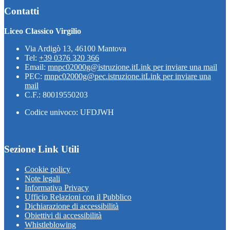
Contatti
Liceo Classico Virgilio
Via Ardigò 13, 46100 Mantova
Tel:
+39 0376 320 366
Email:
mnpc02000g@istruzione.it
Link per inviare una mail
PEC:
mnpc02000g@pec.istruzione.it
Link per inviare una
mail
C.F.: 80019550203
Codice univoco: UFDJWH
Sezione Link Utili
Cookie policy
Note legali
Informativa Privacy
Ufficio Relazioni con il Pubblico
Dichiarazione di accessibilità
Obiettivi di accessibilità
Whistleblowing