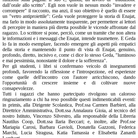
dall’orale allo scritto". Egli non vuole in nessun modo "invadere e
corrompere" il racconto, ma anzi, il suo obiettivo è quello di essere
un "vetro antiproiettile": Geda vuole proteggere la storia di Enajat,
ma farlo in modo assolutamente trasparente, per permettere ai lettori
di percepire in maniera più diretta possibile le vicende affrontate dal
ragazzo. Lo scrittore si pone, perciò, come un tramite che non altera
le informazioni e i messaggi che Enajat, intende trasmettere. E Geda
lo fa in modo esemplare, facendo emergere gli aspetti più empatici
della storia e mantenendo il punto di vista di Enajat, genuino,
profondo, diretto, incisivo e, come ci dice lo stesso Geda, "luminoso
e mai pessimista, nonostante il dolore e la sofferenza".
Per gli studenti, i libri si confermano veicolo di insegnamenti
profondi, favorendo la riflessione e l'introspezione, ed esperienze
come quelle dell'incontro con l'autore arricchiscono, dando
l'opportunità di crescere insieme e di coltivare nuove
consapevolezze.
Tutti i ragazzi che hanno partecipato rivolgono un caloroso
ringraziamento a chi ha reso possibile questi indimenticabili eventi:
in primis, alla Dirigente Scolastica, Prof.ssa Carmen Barbieri, alla
Direttrice Amministrativa, Dott.ssa Annalaura Gioia, al tecnico del
nostro Istituto, Vincenzo Silvestro, alla responsabile della Libreria
Nautilus Coop, Dott.ssa Ilaria Beccari; e, inoltre, alle Prof.sse
Mariapia Carosi, Barbara Gavioli, Donatella Gazzoni, Federica
Marchi, Lucia Siragusa, Katia Tamassia e Elisabetta Zanardi