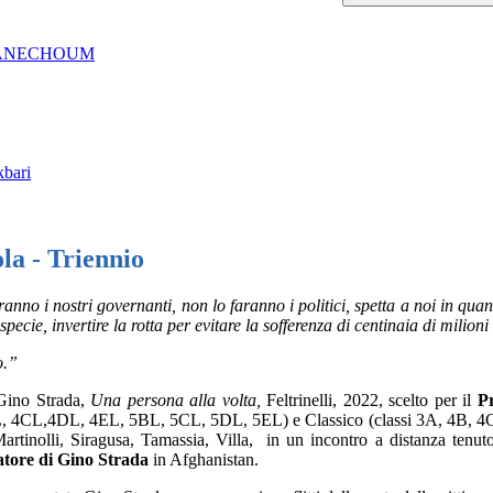
 ANECHOUM
kbari
la - Triennio
anno i nostri governanti, non lo faranno i politici, spetta a noi in qua
ie, invertire la rotta per evitare la sofferenza di centinaia di milioni
o.”
 Gino Strada,
Una persona alla volta,
Feltrinelli, 2022, scelto per il
Pr
, 4CL,4DL, 4EL, 5BL, 5CL, 5DL, 5EL) e Classico (classi 3A, 4B, 4C, 5A,
rtinolli, Siragusa, Tamassia, Villa, in un incontro a distanza tenut
atore di Gino Strada
in Afghanistan.