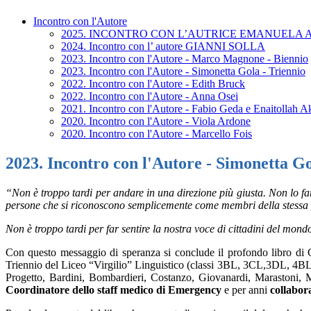
Incontro con l'Autore
2025. INCONTRO CON L’AUTRICE EMANUELA
2024. Incontro con l’ autore GIANNI SOLLA
2023. Incontro con l'Autore - Marco Magnone - Biennio
2023. Incontro con l'Autore - Simonetta Gola - Triennio
2022. Incontro con l'Autore - Edith Bruck
2022. Incontro con l'Autore - Anna Osei
2021. Incontro con l'Autore - Fabio Geda e Enaitollah A
2020. Incontro con l'Autore - Viola Ardone
2020. Incontro con l'Autore - Marcello Fois
2023. Incontro con l'Autore - Simonetta Go
“Non è troppo tardi per andare in una direzione più giusta. Non lo far
persone che si riconoscono semplicemente come membri della stessa spec
Non è troppo tardi per far sentire la nostra voce di cittadini del mond
Con questo messaggio di speranza si conclude il profondo libro di
Triennio del Liceo “Virgilio” Linguistico (classi 3BL, 3CL,3DL, 4BL
Progetto, Bardini, Bombardieri, Costanzo, Giovanardi, Marastoni, Ma
Coordinatore dello staff medico di Emergency
e per anni
collabor