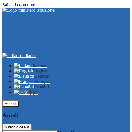
Salta al contenuto
Italiano
Italiano
English
Deutsch
Français
Español
中文
Accedi
Accedi
button close
×