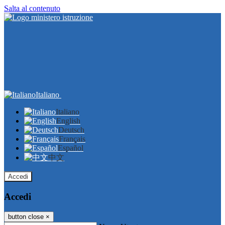
Salta al contenuto
Italiano
Italiano
English
Deutsch
Français
Español
中文
Accedi
Accedi
button close
×