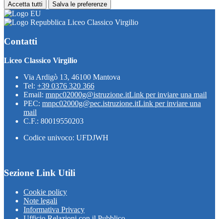
Accetta tutti
Salva le preferenze
Liceo Classico Virgilio
Contatti
Liceo Classico Virgilio
Via Ardigò 13, 46100 Mantova
Tel:
+39 0376 320 366
Email:
mnpc02000g@istruzione.it
Link per inviare una mail
PEC:
mnpc02000g@pec.istruzione.it
Link per inviare una
mail
C.F.: 80019550203
Codice univoco: UFDJWH
Sezione Link Utili
Cookie policy
Note legali
Informativa Privacy
Ufficio Relazioni con il Pubblico