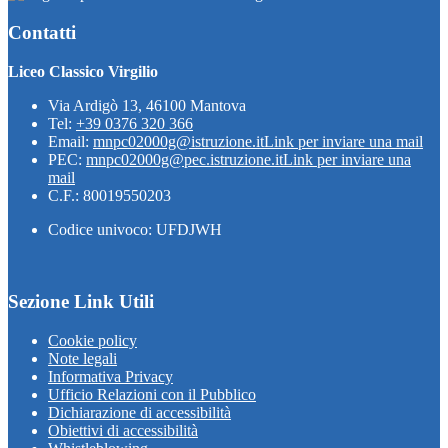
Contatti
Liceo Classico Virgilio
Via Ardigò 13, 46100 Mantova
Tel:
+39 0376 320 366
Email:
mnpc02000g@istruzione.it
Link per inviare una mail
PEC:
mnpc02000g@pec.istruzione.it
Link per inviare una
mail
C.F.: 80019550203
Codice univoco: UFDJWH
Sezione Link Utili
Cookie policy
Note legali
Informativa Privacy
Ufficio Relazioni con il Pubblico
Dichiarazione di accessibilità
Obiettivi di accessibilità