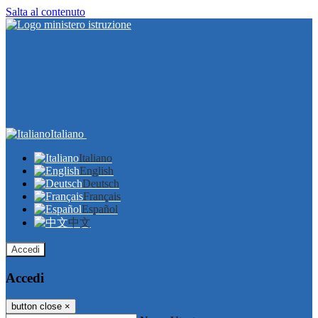
Salta al contenuto
Italiano
Italiano
English
Deutsch
Français
Español
中文
Accedi
Accedi
button close
×