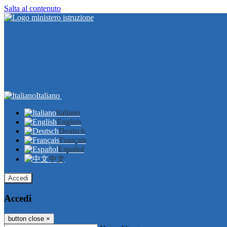
Salta al contenuto
Italiano
Italiano
English
Deutsch
Français
Español
中文
Accedi
Accedi
button close
×