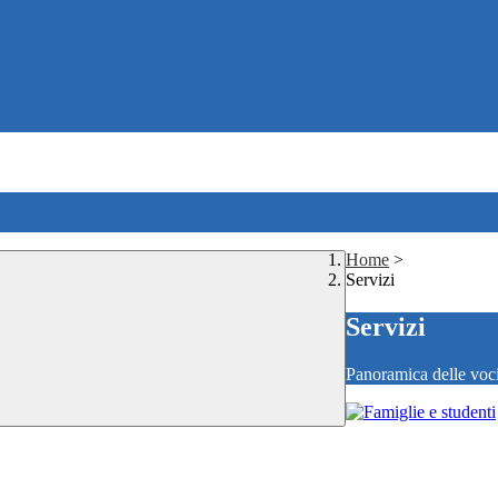
Home
>
Servizi
Servizi
Panoramica delle voc