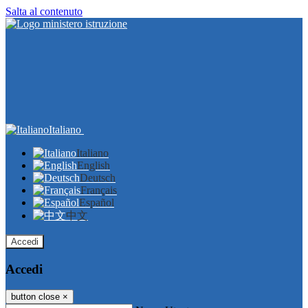
Salta al contenuto
Italiano
Italiano
English
Deutsch
Français
Español
中文
Accedi
Accedi
button close
×