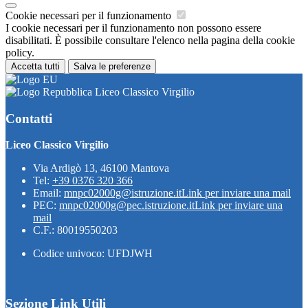
Cookie necessari per il funzionamento
I cookie necessari per il funzionamento non possono essere
disabilitati. È possibile consultare l'elenco nella pagina della cookie
policy.
Accetta tutti
Salva le preferenze
Liceo Classico Virgilio
Contatti
Liceo Classico Virgilio
Via Ardigò 13, 46100 Mantova
Tel:
+39 0376 320 366
Email:
mnpc02000g@istruzione.it
Link per inviare una mail
PEC:
mnpc02000g@pec.istruzione.it
Link per inviare una
mail
C.F.: 80019550203
Codice univoco: UFDJWH
Sezione Link Utili