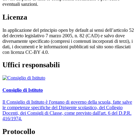
eventuali sanzioni.
Licenza
In applicazione del principio open by default ai sensi dell’articolo 52
del decreto legislativo 7 marzo 2005, n. 82 (CAD) e salvo dove
diversamente specificato (compresi i contenuti incorporati di terzi), i
dati, i documenti e le informazioni pubblicati sul sito sono rilasciati
con licenza CC-BY 4.0.
Uffici responsabili
Consiglio di Istituto
Il Consiglio di Istituto è l'organo di governo della scuola, fatte salve
le competenze specifiche del Dirigente scolastico, del Collegio
Docenti, dei Consigli di Classe, come previsto dall'art. 6 del D.P.R.
416/1974.
Protocollo