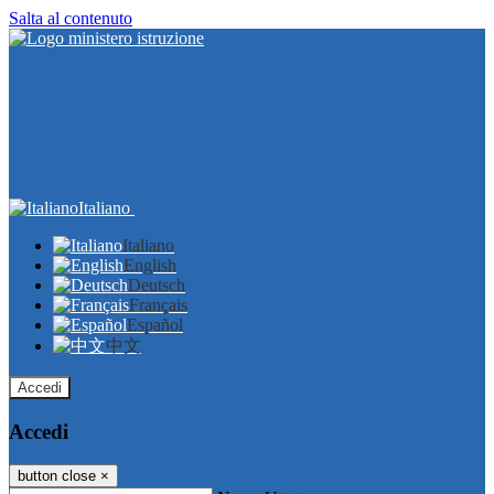
Salta al contenuto
Italiano
Italiano
English
Deutsch
Français
Español
中文
Accedi
Accedi
button close
×