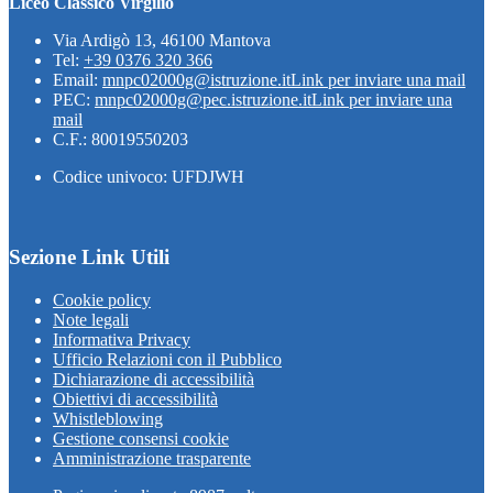
Liceo Classico Virgilio
Via Ardigò 13, 46100 Mantova
Tel:
+39 0376 320 366
Email:
mnpc02000g@istruzione.it
Link per inviare una mail
PEC:
mnpc02000g@pec.istruzione.it
Link per inviare una
mail
C.F.: 80019550203
Codice univoco: UFDJWH
Sezione Link Utili
Cookie policy
Note legali
Informativa Privacy
Ufficio Relazioni con il Pubblico
Dichiarazione di accessibilità
Obiettivi di accessibilità
Whistleblowing
Gestione consensi cookie
Amministrazione trasparente