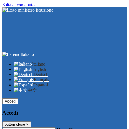
Salta al contenuto
Italiano
Italiano
English
Deutsch
Français
Español
中文
Accedi
Accedi
button close
×