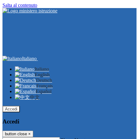
Salta al contenuto
Italiano
Italiano
English
Deutsch
Français
Español
中文
Accedi
Accedi
button close
×