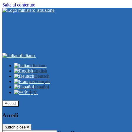
Salta al contenuto
Italiano
Italiano
English
Deutsch
Français
Español
中文
Accedi
Accedi
button close
×