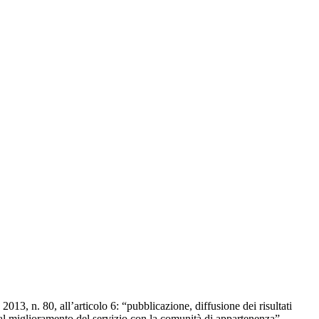
2013, n. 80, all’articolo 6: “pubblicazione, diffusione dei risultati
 al miglioramento del servizio con la comunità di appartenenza”.