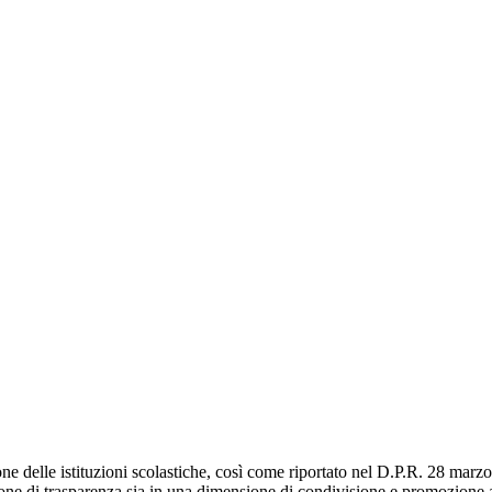
ne delle istituzioni scolastiche, così come riportato nel D.P.R. 28 marzo 
sione di trasparenza sia in una dimensione di condivisione e promozione