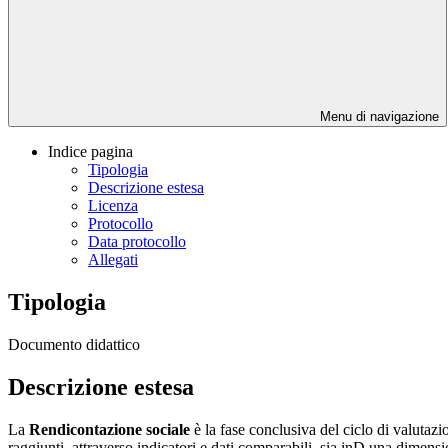
Menu di navigazione
Indice pagina
Tipologia
Descrizione estesa
Licenza
Protocollo
Data protocollo
Allegati
Tipologia
Documento didattico
Descrizione estesa
La
Rendicontazione sociale
è la fase conclusiva del ciclo di valutazio
raggiunti, attraverso indicatori e dati comparabili, sia inD una dimen