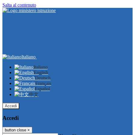
Salta al contenuto
Italiano
Italiano
English
Deutsch
Français
Español
中文
Accedi
Accedi
button close
×