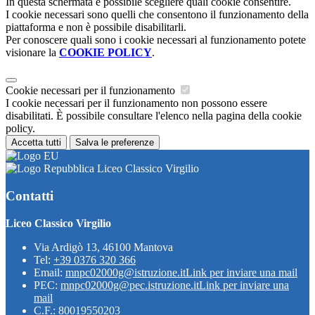
In questa schermata è possibile scegliere quali cookie consentire.
I cookie necessari sono quelli che consentono il funzionamento della
piattaforma e non è possibile disabilitarli.
Per conoscere quali sono i cookie necessari al funzionamento potete
visionare la
COOKIE POLICY
.
Cookie necessari per il funzionamento
I cookie necessari per il funzionamento non possono essere
disabilitati. È possibile consultare l'elenco nella pagina della cookie
policy.
Accetta tutti
Salva le preferenze
Liceo Classico Virgilio
Contatti
Liceo Classico Virgilio
Via Ardigò 13, 46100 Mantova
Tel:
+39 0376 320 366
Email:
mnpc02000g@istruzione.it
Link per inviare una mail
PEC:
mnpc02000g@pec.istruzione.it
Link per inviare una
mail
C.F.: 80019550203