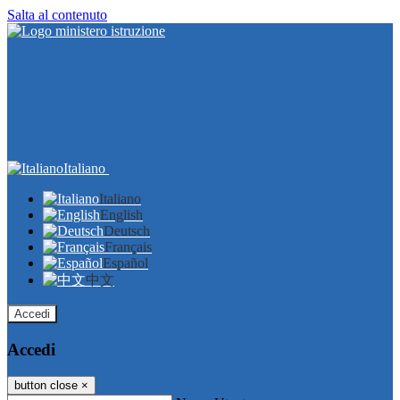
Salta al contenuto
Italiano
Italiano
English
Deutsch
Français
Español
中文
Accedi
Accedi
button close
×