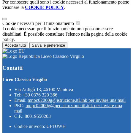
Per conoscere quali sono i cookie necessari al funzionamento potete
visionare la
COOKIE POLICY
.
Cookie necessari per il funzionamento
I cookie necessari per il funzionamento non possono essere
disabilitati. È possibile consultare l'elenco nella pagina della cookie
policy.
Accetta tutti
Salva le preferenze
Liceo Classico Virgilio
Contatti
Liceo Classico Virgilio
Via Ardigò 13, 46100 Mantova
Tel:
+39 0376 320 366
Email:
mnpc02000g@istruzione.it
Link per inviare una mail
PEC:
mnpc02000g@pec.istruzione.it
Link per inviare una
mail
C.F.: 80019550203
Codice univoco: UFDJWH