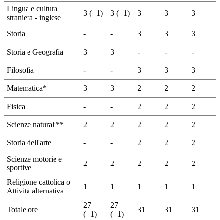
Lingua e cultura
3 (+1)
3 (+1)
3
3
3
straniera - inglese
Storia
-
-
3
3
3
Storia e Geografia
3
3
-
-
-
Filosofia
-
-
3
3
3
Matematica*
3
3
2
2
2
Fisica
-
-
2
2
2
Scienze naturali**
2
2
2
2
2
Storia dell'arte
-
-
2
2
2
Scienze motorie e
2
2
2
2
2
sportive
Religione cattolica o
1
1
1
1
1
Attività alternativa
27
27
Totale ore
31
31
31
(+1)
(+1)