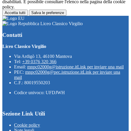
disabilitati. È possibile consultare l'elenco nella pagina della cookie
policy.
Accetta tutti
Salva le preferenze
Liceo Classico Virgilio
Contatti
Liceo Classico Virgilio
Via Ardigò 13, 46100 Mantova
Tel:
+39 0376 320 366
Email:
mnpc02000g@istruzione.it
Link per inviare una mail
PEC:
mnpc02000g@pec.istruzione.it
Link per inviare una
mail
C.F.: 80019550203
Codice univoco: UFDJWH
Sezione Link Utili
Cookie policy
Note legali