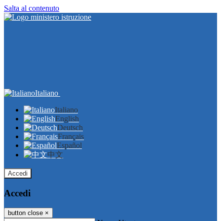
Salta al contenuto
Italiano
Italiano
English
Deutsch
Français
Español
中文
Accedi
Accedi
button close
×