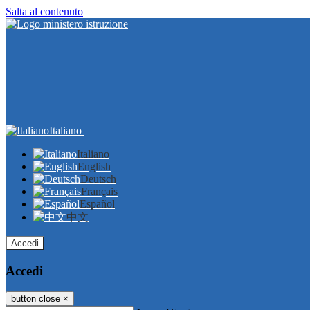
Salta al contenuto
Italiano
Italiano
English
Deutsch
Français
Español
中文
Accedi
Accedi
button close
×