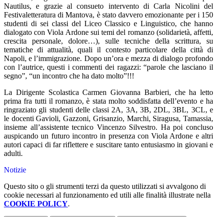
Nautilus, e grazie al consueto intervento di Carla Nicolini del
Festivaletteratura di Mantova, è stato davvero emozionante per i 150
studenti di sei classi del Liceo Classico e Linguistico, che hanno
dialogato con Viola Ardone sui temi del romanzo (solidarietà, affetti,
crescita personale, dolore…), sulle tecniche della scrittura, su
tematiche di attualità, quali il contesto particolare della città di
Napoli, e l’immigrazione. Dopo un’ora e mezza di dialogo profondo
con l’autrice, questi i commenti dei ragazzi: “parole che lasciano il
segno”, “un incontro che ha dato molto”!!!
La Dirigente Scolastica Carmen Giovanna Barbieri, che ha letto
prima fra tutti il romanzo, è stata molto soddisfatta dell’evento e ha
ringraziato gli studenti delle classi 2A, 3A, 3B, 2DL, 3BL, 3CL, e
le docenti Gavioli, Gazzoni, Grisanzio, Marchi, Siragusa, Tamassia,
insieme all’assistente tecnico Vincenzo Silvestro. Ha poi concluso
auspicando un futuro incontro in presenza con Viola Ardone e altri
autori capaci di far riflettere e suscitare tanto entusiasmo in giovani e
adulti.
Notizie
Questo sito o gli strumenti terzi da questo utilizzati si avvalgono di
cookie necessari al funzionamento ed utili alle finalità illustrate nella
COOKIE POLICY
.