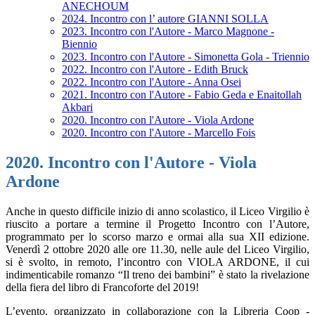
ANECHOUM
2024. Incontro con l’ autore GIANNI SOLLA
2023. Incontro con l'Autore - Marco Magnone -
Biennio
2023. Incontro con l'Autore - Simonetta Gola - Triennio
2022. Incontro con l'Autore - Edith Bruck
2022. Incontro con l'Autore - Anna Osei
2021. Incontro con l'Autore - Fabio Geda e Enaitollah
Akbari
2020. Incontro con l'Autore - Viola Ardone
2020. Incontro con l'Autore - Marcello Fois
2020. Incontro con l'Autore - Viola
Ardone
Anche in questo difficile inizio di anno scolastico, il Liceo Virgilio è
riuscito a portare a termine il Progetto Incontro con l’Autore,
programmato per lo scorso marzo e ormai alla sua XII edizione.
Venerdì 2 ottobre 2020 alle ore 11.30, nelle aule del Liceo Virgilio,
si è svolto, in remoto, l’incontro con VIOLA ARDONE, il cui
indimenticabile romanzo “Il treno dei bambini” è stato la rivelazione
della fiera del libro di Francoforte del 2019!
L’evento, organizzato in collaborazione con la Libreria Coop -