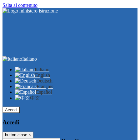
Salta al contenuto
Italiano
Italiano
English
Deutsch
Français
Español
中文
Accedi
Accedi
button close
×