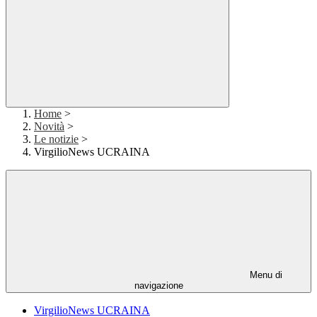
Home
>
Novità
>
Le notizie
>
VirgilioNews UCRAINA
Menu di
navigazione
VirgilioNews UCRAINA