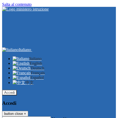
Salta al contenuto
Italiano
Italiano
English
Deutsch
Français
Español
中文
Accedi
Accedi
button close
×