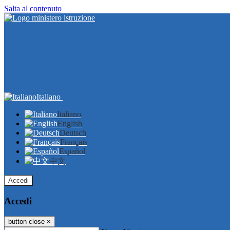
Salta al contenuto
Italiano
Italiano
English
Deutsch
Français
Español
中文
Accedi
Accedi
button close
×