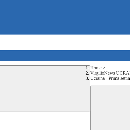
Home
>
VirgilioNews UCR
Ucraina - Prima setti