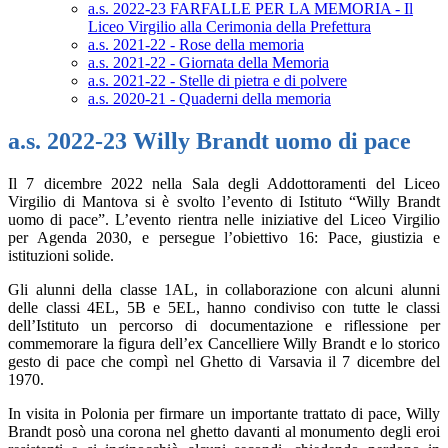
a.s. 2022-23 FARFALLE PER LA MEMORIA - Il
Liceo Virgilio alla Cerimonia della Prefettura
a.s. 2021-22 - Rose della memoria
a.s. 2021-22 - Giornata della Memoria
a.s. 2021-22 - Stelle di pietra e di polvere
a.s. 2020-21 - Quaderni della memoria
a.s. 2022-23 Willy Brandt uomo di pace
Il 7 dicembre 2022 nella Sala degli Addottoramenti del Liceo
Virgilio di Mantova si è svolto l’evento di Istituto “Willy Brandt
uomo di pace”. L’evento rientra nelle iniziative del Liceo Virgilio
per Agenda 2030, e persegue l’obiettivo 16: Pace, giustizia e
istituzioni solide.
Gli alunni della classe 1AL, in collaborazione con alcuni alunni
delle classi 4EL, 5B e 5EL, hanno condiviso con tutte le classi
dell’Istituto un percorso di documentazione e riflessione per
commemorare la figura dell’ex Cancelliere Willy Brandt e lo storico
gesto di pace che compì nel Ghetto di Varsavia il 7 dicembre del
1970.
In visita in Polonia per firmare un importante trattato di pace, Willy
Brandt posò una corona nel ghetto davanti al monumento degli eroi