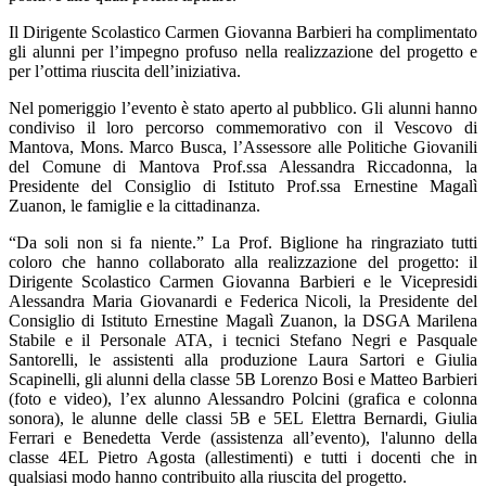
Il Dirigente Scolastico Carmen Giovanna Barbieri ha complimentato
gli alunni per l’impegno profuso nella realizzazione del progetto e
per l’ottima riuscita dell’iniziativa.
Nel pomeriggio l’evento è stato aperto al pubblico. Gli alunni hanno
condiviso il loro percorso commemorativo con il Vescovo di
Mantova, Mons. Marco Busca, l’Assessore alle Politiche Giovanili
del Comune di Mantova Prof.ssa Alessandra Riccadonna, la
Presidente del Consiglio di Istituto Prof.ssa Ernestine Magalì
Zuanon, le famiglie e la cittadinanza.
“Da soli non si fa niente.” La Prof. Biglione ha ringraziato tutti
coloro che hanno collaborato alla realizzazione del progetto: il
Dirigente Scolastico Carmen Giovanna Barbieri e le Vicepresidi
Alessandra Maria Giovanardi e Federica Nicoli, la Presidente del
Consiglio di Istituto Ernestine Magalì Zuanon, la DSGA Marilena
Stabile e il Personale ATA, i tecnici Stefano Negri e Pasquale
Santorelli, le assistenti alla produzione Laura Sartori e Giulia
Scapinelli, gli alunni della classe 5B Lorenzo Bosi e Matteo Barbieri
(foto e video), l’ex alunno Alessandro Polcini (grafica e colonna
sonora), le alunne delle classi 5B e 5EL Elettra Bernardi, Giulia
Ferrari e Benedetta Verde (assistenza all’evento), l'alunno della
classe 4EL Pietro Agosta (allestimenti) e tutti i docenti che in
qualsiasi modo hanno contribuito alla riuscita del progetto.