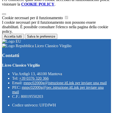
visionare la
COOKIE POLICY
.
Cookie necessari per il funzionamento
I cookie necessari per il funzionamento non possono essere
disabilitati. È possibile consultare l'elenco nella pagina della cookie
policy.
Accetta tutti
Salva le preferenze
Liceo Classico Virgilio
Contatti
Liceo Classico Virgilio
Via Ardigò 13, 46100 Mantova
Tel:
+39 0376 320 366
Email:
mnpc02000g@istruzione.it
Link per inviare una mail
PEC:
mnpc02000g@pec.istruzione.it
Link per inviare una
mail
C.F.: 80019550203
Codice univoco: UFDJWH