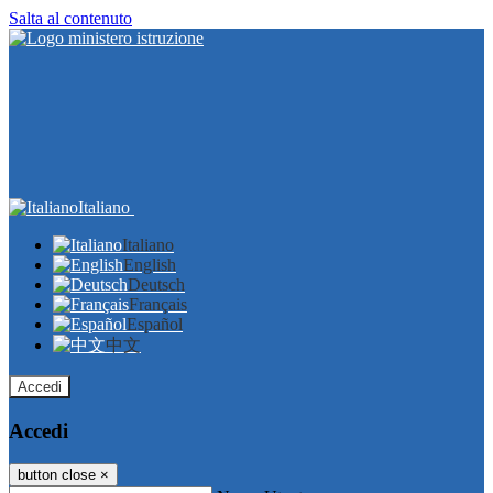
Salta al contenuto
Italiano
Italiano
English
Deutsch
Français
Español
中文
Accedi
Accedi
button close
×