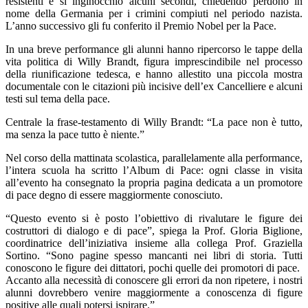
resistenti e si inginocchiò alcuni secondi, chiedendo perdono in
nome della Germania per i crimini compiuti nel periodo nazista.
L’anno successivo gli fu conferito il Premio Nobel per la Pace.
In una breve performance gli alunni hanno ripercorso le tappe della
vita politica di Willy Brandt, figura imprescindibile nel processo
della riunificazione tedesca, e hanno allestito una piccola mostra
documentale con le citazioni più incisive dell’ex Cancelliere e alcuni
testi sul tema della pace.
Centrale la frase-testamento di Willy Brandt: “La pace non è tutto,
ma senza la pace tutto è niente.”
Nel corso della mattinata scolastica, parallelamente alla performance,
l’intera scuola ha scritto l’Album di Pace: ogni classe in visita
all’evento ha consegnato la propria pagina dedicata a un promotore
di pace degno di essere maggiormente conosciuto.
“Questo evento si è posto l’obiettivo di rivalutare le figure dei
costruttori di dialogo e di pace”, spiega la Prof. Gloria Biglione,
coordinatrice dell’iniziativa insieme alla collega Prof. Graziella
Sortino. “Sono pagine spesso mancanti nei libri di storia. Tutti
conoscono le figure dei dittatori, pochi quelle dei promotori di pace.
Accanto alla necessità di conoscere gli errori da non ripetere, i nostri
alunni dovrebbero venire maggiormente a conoscenza di figure
positive alle quali potersi ispirare.”