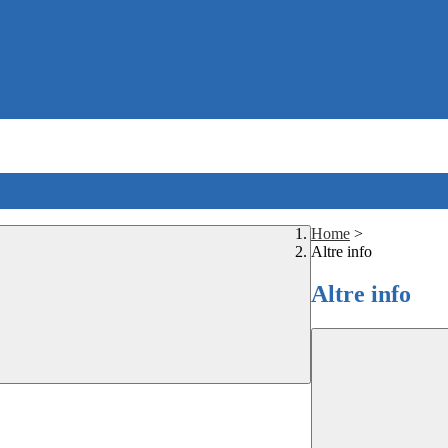
Home
>
Altre info
Altre info