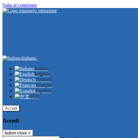
Salta al contenuto
Italiano
Italiano
English
Deutsch
Français
Español
中文
Accedi
Accedi
button close
×