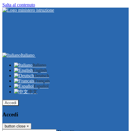
Salta al contenuto
Italiano
Italiano
English
Deutsch
Français
Español
中文
Accedi
Accedi
button close
×