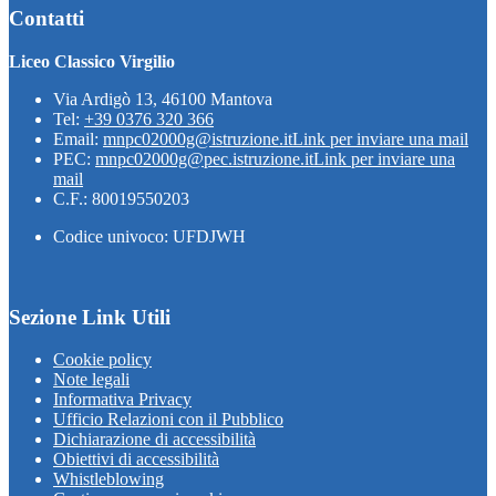
Contatti
Liceo Classico Virgilio
Via Ardigò 13, 46100 Mantova
Tel:
+39 0376 320 366
Email:
mnpc02000g@istruzione.it
Link per inviare una mail
PEC:
mnpc02000g@pec.istruzione.it
Link per inviare una
mail
C.F.: 80019550203
Codice univoco: UFDJWH
Sezione Link Utili
Cookie policy
Note legali
Informativa Privacy
Ufficio Relazioni con il Pubblico
Dichiarazione di accessibilità
Obiettivi di accessibilità
Whistleblowing