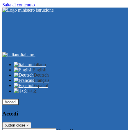
Salta al contenuto
Italiano
Italiano
English
Deutsch
Français
Español
中文
Accedi
Accedi
button close
×