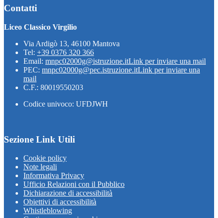
Contatti
Liceo Classico Virgilio
Via Ardigò 13, 46100 Mantova
Tel:
+39 0376 320 366
Email:
mnpc02000g@istruzione.it
Link per inviare una mail
PEC:
mnpc02000g@pec.istruzione.it
Link per inviare una
mail
C.F.: 80019550203
Codice univoco: UFDJWH
Sezione Link Utili
Cookie policy
Note legali
Informativa Privacy
Ufficio Relazioni con il Pubblico
Dichiarazione di accessibilità
Obiettivi di accessibilità
Whistleblowing