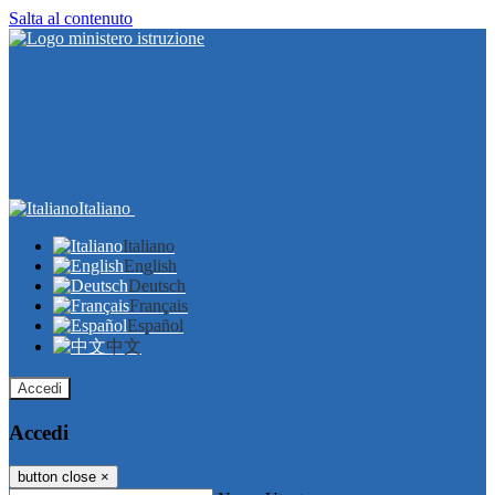
Salta al contenuto
Italiano
Italiano
English
Deutsch
Français
Español
中文
Accedi
Accedi
button close
×