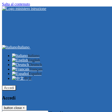
Salta al contenuto
Italiano
Italiano
English
Deutsch
Français
Español
中文
Accedi
Accedi
button close
×