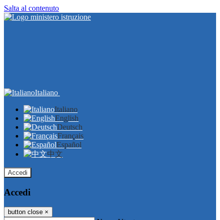
Salta al contenuto
Italiano
Italiano
English
Deutsch
Français
Español
中文
Accedi
Accedi
button close
×