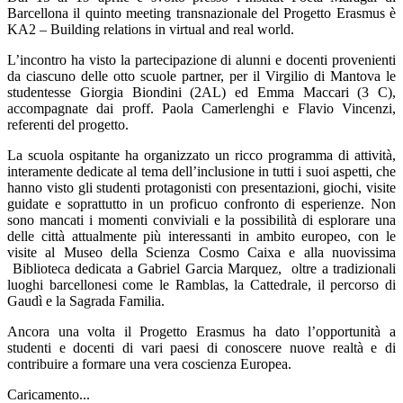
Barcellona il quinto meeting transnazionale del Progetto Erasmus è
KA2 – Building relations in virtual and real world.
L’incontro ha visto la partecipazione di alunni e docenti provenienti
da ciascuno delle otto scuole partner, per il Virgilio di Mantova le
studentesse Giorgia Biondini (2AL) ed Emma Maccari (3 C),
accompagnate dai proff. Paola Camerlenghi e Flavio Vincenzi,
referenti del progetto.
La scuola ospitante ha organizzato un ricco programma di attività,
interamente dedicate al tema dell’inclusione in tutti i suoi aspetti, che
hanno visto gli studenti protagonisti con presentazioni, giochi, visite
guidate e soprattutto in un proficuo confronto di esperienze. Non
sono mancati i momenti conviviali e la possibilità di esplorare una
delle città attualmente più interessanti in ambito europeo, con le
visite al Museo della Scienza Cosmo Caixa e alla nuovissima
Biblioteca dedicata a Gabriel Garcia Marquez,
oltre a tradizionali
luoghi barcellonesi come le Ramblas, la Cattedrale, il percorso di
Gaudì e la Sagrada Familia.
Ancora una volta il Progetto Erasmus ha dato l’opportunità a
studenti e docenti di vari paesi di conoscere nuove realtà e di
contribuire a formare una vera coscienza Europea.
Caricamento...