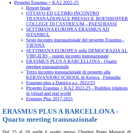
Progetto Erasmus + KA2 2022-25
Report finale
OTTAVO ED ULTIMO INCONTRO
TRANSNAZIONALE PRESSO IL BOENHOFFER
COLLEGE DI CASTRICUM – PAESI BASSI
SETTIMANA EUROPEA ERASMUS AD
ISTANBUL
Sesto incontro transnazionale del progetto Erasmus -
VIENNA
SETTIMANA EUROPEA sulla DEMOCRAZIA AL
VIRGILIO – quinto incontro transnazionale
ERASMUS PLUS A BARCELLONA - Quarto
meeting transnazionale
Terzo incontro transnazionale di progetto alla
KERAVANJOKI SCHOOL di Kerava , Finlandia
Erasmus plus a Danzica a.s. 2022/23
Progetto Erasmus + KA2 2022-25 - Building relations
in virtual and real world
Erasmus Plus 2017-2021
ERASMUS PLUS A BARCELLONA -
Quarto meeting transnazionale
Dal 15 al 19 aprile è svolto presso l’Institut Poeta Maragal di