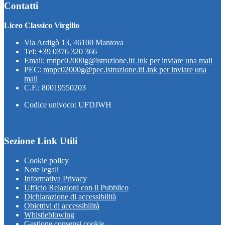
Contatti
Liceo Classico Virgilio
Via Ardigò 13, 46100 Mantova
Tel:
+39 0376 320 366
Email:
mnpc02000g@istruzione.it
Link per inviare una mail
PEC:
mnpc02000g@pec.istruzione.it
Link per inviare una
mail
C.F.: 80019550203
Codice univoco: UFDJWH
Sezione Link Utili
Cookie policy
Note legali
Informativa Privacy
Ufficio Relazioni con il Pubblico
Dichiarazione di accessibilità
Obiettivi di accessibilità
Whistleblowing
Gestione consensi cookie