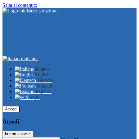
Salta al contenuto
Italiano
Italiano
English
Deutsch
Français
Español
中文
Accedi
Accedi
button close
×