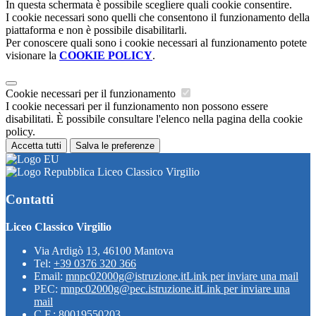
In questa schermata è possibile scegliere quali cookie consentire.
I cookie necessari sono quelli che consentono il funzionamento della
piattaforma e non è possibile disabilitarli.
Per conoscere quali sono i cookie necessari al funzionamento potete
visionare la
COOKIE POLICY
.
Cookie necessari per il funzionamento
I cookie necessari per il funzionamento non possono essere
disabilitati. È possibile consultare l'elenco nella pagina della cookie
policy.
Accetta tutti
Salva le preferenze
Liceo Classico Virgilio
Contatti
Liceo Classico Virgilio
Via Ardigò 13, 46100 Mantova
Tel:
+39 0376 320 366
Email:
mnpc02000g@istruzione.it
Link per inviare una mail
PEC:
mnpc02000g@pec.istruzione.it
Link per inviare una
mail
C.F.: 80019550203