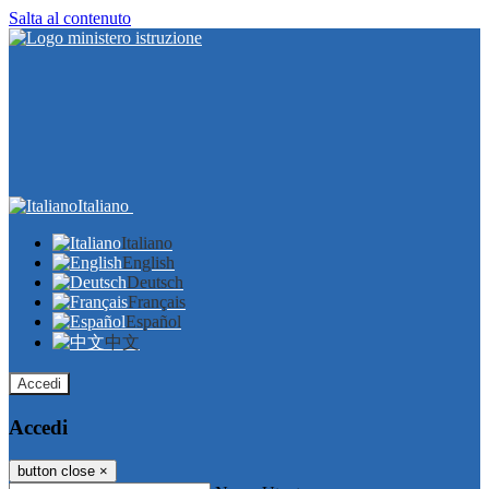
Salta al contenuto
Italiano
Italiano
English
Deutsch
Français
Español
中文
Accedi
Accedi
button close
×