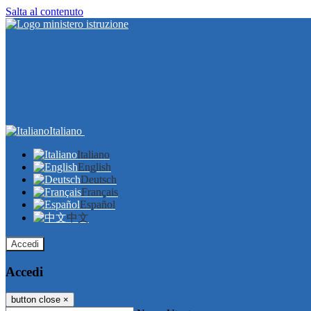
Salta al contenuto
Italiano
Italiano
English
Deutsch
Français
Español
中文
Accedi
Accedi
button close
×