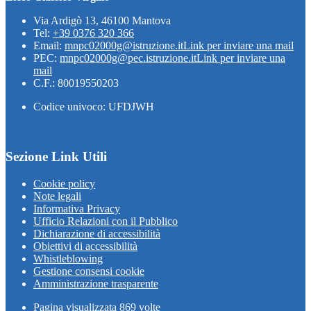
Via Ardigò 13, 46100 Mantova
Tel:
+39 0376 320 366
Email:
mnpc02000g@istruzione.it
Link per inviare una mail
PEC:
mnpc02000g@pec.istruzione.it
Link per inviare una
mail
C.F.: 80019550203
Codice univoco: UFDJWH
Sezione Link Utili
Cookie policy
Note legali
Informativa Privacy
Ufficio Relazioni con il Pubblico
Dichiarazione di accessibilità
Obiettivi di accessibilità
Whistleblowing
Gestione consensi cookie
Amministrazione trasparente
Pagina visualizzata
869
volte