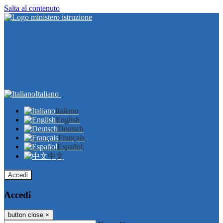
Salta al contenuto
Italiano
Italiano
English
Deutsch
Français
Español
中文
Accedi
Accedi
button close
×