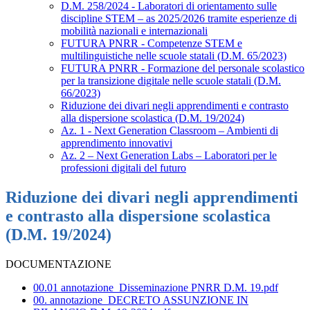
D.M. 258/2024 - Laboratori di orientamento sulle
discipline STEM – as 2025/2026 tramite esperienze di
mobilità nazionali e internazionali
FUTURA PNRR - Competenze STEM e
multilinguistiche nelle scuole statali (D.M. 65/2023)
FUTURA PNRR - Formazione del personale scolastico
per la transizione digitale nelle scuole statali (D.M.
66/2023)
Riduzione dei divari negli apprendimenti e contrasto
alla dispersione scolastica (D.M. 19/2024)
Az. 1 - Next Generation Classroom – Ambienti di
apprendimento innovativi
Az. 2 – Next Generation Labs – Laboratori per le
professioni digitali del futuro
Riduzione dei divari negli apprendimenti
e contrasto alla dispersione scolastica
(D.M. 19/2024)
DOCUMENTAZIONE
00.01 annotazione_Disseminazione PNRR D.M. 19.pdf
00. annotazione_DECRETO ASSUNZIONE IN