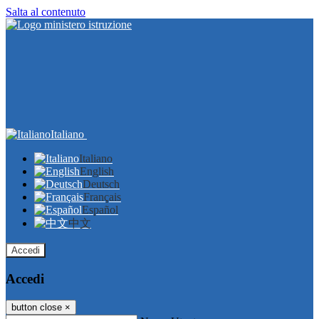
Salta al contenuto
Italiano
Italiano
English
Deutsch
Français
Español
中文
Accedi
Accedi
button close
×