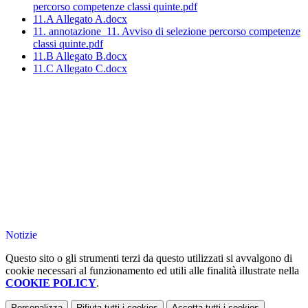
percorso competenze classi quinte.pdf
11.A Allegato A.docx
11. annotazione_11. Avviso di selezione percorso competenze
classi quinte.pdf
11.B Allegato B.docx
11.C Allegato C.docx
Notizie
Questo sito o gli strumenti terzi da questo utilizzati si avvalgono di
cookie necessari al funzionamento ed utili alle finalità illustrate nella
COOKIE POLICY
.
Personalizza
Rifiuta tutti
i cookies
Accetta tutti
i cookies