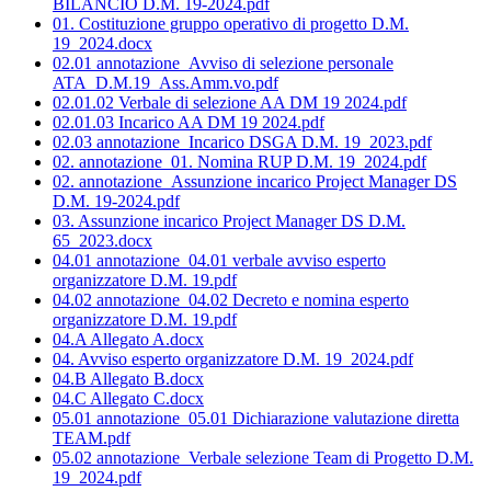
BILANCIO D.M. 19-2024.pdf
01. Costituzione gruppo operativo di progetto D.M.
19_2024.docx
02.01 annotazione_Avviso di selezione personale
ATA_D.M.19_Ass.Amm.vo.pdf
02.01.02 Verbale di selezione AA DM 19 2024.pdf
02.01.03 Incarico AA DM 19 2024.pdf
02.03 annotazione_Incarico DSGA D.M. 19_2023.pdf
02. annotazione_01. Nomina RUP D.M. 19_2024.pdf
02. annotazione_Assunzione incarico Project Manager DS
D.M. 19-2024.pdf
03. Assunzione incarico Project Manager DS D.M.
65_2023.docx
04.01 annotazione_04.01 verbale avviso esperto
organizzatore D.M. 19.pdf
04.02 annotazione_04.02 Decreto e nomina esperto
organizzatore D.M. 19.pdf
04.A Allegato A.docx
04. Avviso esperto organizzatore D.M. 19_2024.pdf
04.B Allegato B.docx
04.C Allegato C.docx
05.01 annotazione_05.01 Dichiarazione valutazione diretta
TEAM.pdf
05.02 annotazione_Verbale selezione Team di Progetto D.M.
19_2024.pdf