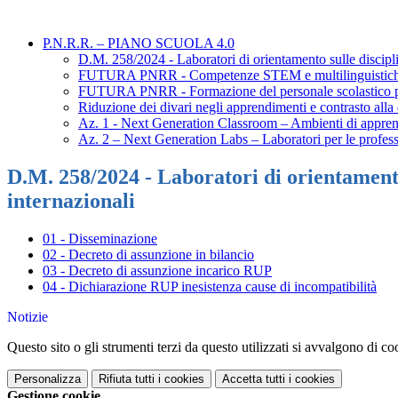
P.N.R.R. – PIANO SCUOLA 4.0
D.M. 258/2024 - Laboratori di orientamento sulle discipl
FUTURA PNRR - Competenze STEM e multilinguistiche n
FUTURA PNRR - Formazione del personale scolastico per l
Riduzione dei divari negli apprendimenti e contrasto alla
Az. 1 - Next Generation Classroom – Ambienti di appren
Az. 2 – Next Generation Labs – Laboratori per le professi
D.M. 258/2024 - Laboratori di orientamento
internazionali
01 - Disseminazione
02 - Decreto di assunzione in bilancio
03 - Decreto di assunzione incarico RUP
04 - Dichiarazione RUP inesistenza cause di incompatibilità
Notizie
Questo sito o gli strumenti terzi da questo utilizzati si avvalgono di coo
Personalizza
Rifiuta tutti
i cookies
Accetta tutti
i cookies
Gestione cookie