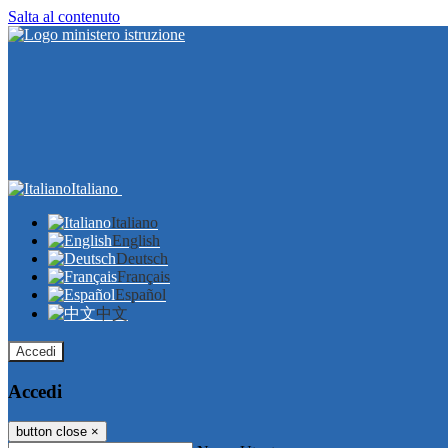
Salta al contenuto
Italiano
Italiano
English
Deutsch
Français
Español
中文
Accedi
Accedi
button close
×