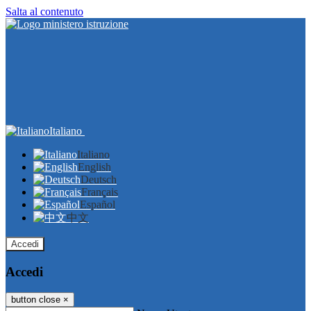
Salta al contenuto
Italiano
Italiano
English
Deutsch
Français
Español
中文
Accedi
Accedi
button close
×