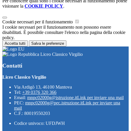
Per conoscere quali sono i cookie necessari al funzionamento potete
visionare la
COOKIE POLICY
.
Cookie necessari per il funzionamento
I cookie necessari per il funzionamento non possono essere
disabilitati. È possibile consultare l'elenco nella pagina della cookie
policy.
Accetta tutti
Salva le preferenze
Liceo Classico Virgilio
Contatti
Liceo Classico Virgilio
Via Ardigò 13, 46100 Mantova
Tel:
+39 0376 320 366
Email:
mnpc02000g@istruzione.it
Link per inviare una mail
PEC:
mnpc02000g@pec.istruzione.it
Link per inviare una
mail
C.F.: 80019550203
Codice univoco: UFDJWH