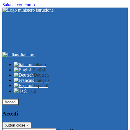
Salta al contenuto
Italiano
Italiano
English
Deutsch
Français
Español
中文
Accedi
Accedi
button close
×