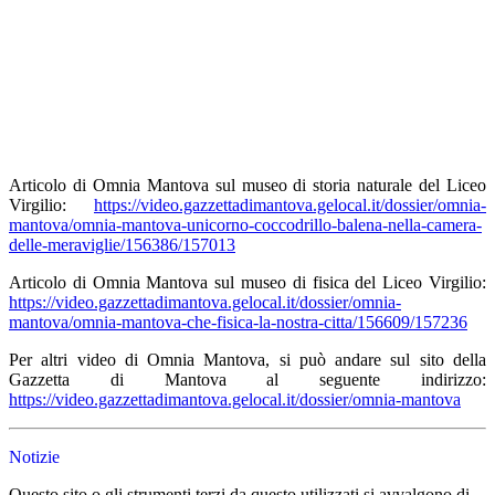
Articolo di Omnia Mantova sul museo di storia naturale del Liceo
Virgilio:
https://video.gazzettadimantova.gelocal.it/dossier/omnia-
mantova/omnia-mantova-unicorno-coccodrillo-balena-nella-camera-
delle-meraviglie/156386/157013
Articolo di Omnia Mantova sul museo di fisica del Liceo Virgilio:
https://video.gazzettadimantova.gelocal.it/dossier/omnia-
mantova/omnia-mantova-che-fisica-la-nostra-citta/156609/157236
Per altri video di Omnia Mantova, si può andare sul sito della
Gazzetta di Mantova al seguente indirizzo:
https://video.gazzettadimantova.gelocal.it/dossier/omnia-mantova
Notizie
Questo sito o gli strumenti terzi da questo utilizzati si avvalgono di