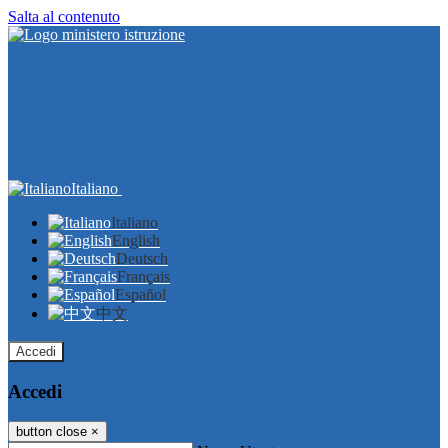
Salta al contenuto
Italiano
Italiano
English
Deutsch
Français
Español
中文
Accedi
Accedi
button close
×