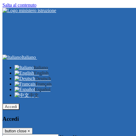
Salta al contenuto
Italiano
Italiano
English
Deutsch
Français
Español
中文
Accedi
Accedi
button close
×