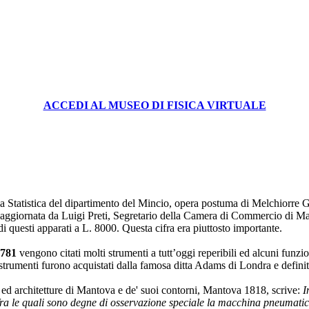
ACCEDI AL MUSEO DI FISICA VIRTUALE
la Statistica del dipartimento del Mincio, opera postuma di Melchiorre
e aggiornata da Luigi Preti, Segretario della Camera di Commercio di Ma
 di questi apparati a L. 8000. Questa cifra era piuttosto importante.
781
vengono citati molti strumenti a tutt’oggi reperibili ed alcuni fun
 strumenti furono acquistati dalla famosa ditta Adams di Londra e definit
 ed architetture di Mantova e de' suoi contorni, Mantova 1818, scrive:
I
 fra le quali sono degne di osservazione speciale la macchina pneumatic