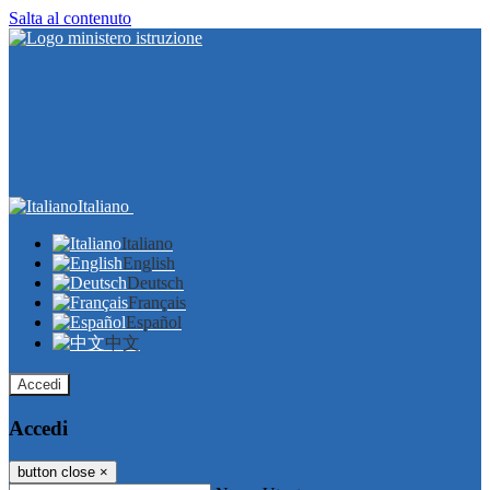
Salta al contenuto
Italiano
Italiano
English
Deutsch
Français
Español
中文
Accedi
Accedi
button close
×