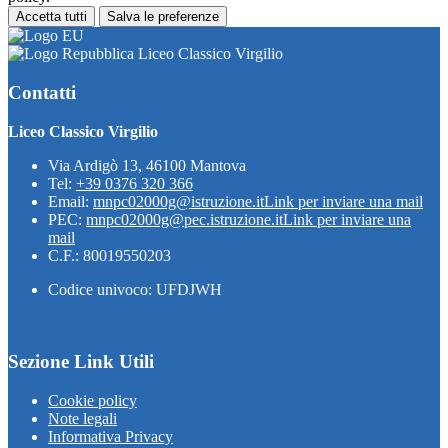
Accetta tutti
Salva le preferenze
Liceo Classico Virgilio
Contatti
Liceo Classico Virgilio
Via Ardigò 13, 46100 Mantova
Tel:
+39 0376 320 366
Email:
mnpc02000g@istruzione.it
Link per inviare una mail
PEC:
mnpc02000g@pec.istruzione.it
Link per inviare una
mail
C.F.: 80019550203
Codice univoco: UFDJWH
Sezione Link Utili
Cookie policy
Note legali
Informativa Privacy