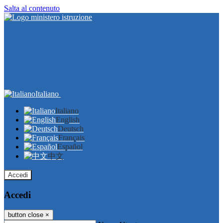
Salta al contenuto
Italiano
Italiano
English
Deutsch
Français
Español
中文
Accedi
Accedi
button close
×