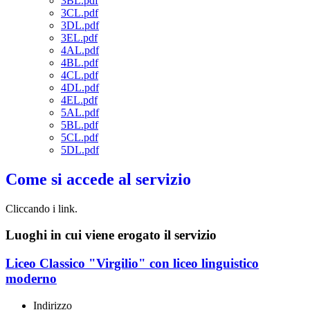
3BL.pdf
3CL.pdf
3DL.pdf
3EL.pdf
4AL.pdf
4BL.pdf
4CL.pdf
4DL.pdf
4EL.pdf
5AL.pdf
5BL.pdf
5CL.pdf
5DL.pdf
Come si accede al servizio
Cliccando i link.
Luoghi in cui viene erogato il servizio
Liceo Classico "Virgilio" con liceo linguistico
moderno
Indirizzo