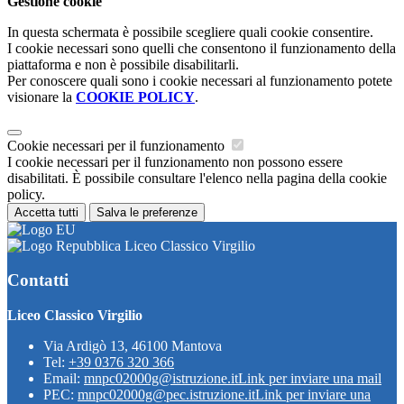
Gestione cookie
In questa schermata è possibile scegliere quali cookie consentire.
I cookie necessari sono quelli che consentono il funzionamento della
piattaforma e non è possibile disabilitarli.
Per conoscere quali sono i cookie necessari al funzionamento potete
visionare la
COOKIE POLICY
.
Cookie necessari per il funzionamento
I cookie necessari per il funzionamento non possono essere
disabilitati. È possibile consultare l'elenco nella pagina della cookie
policy.
Accetta tutti
Salva le preferenze
Liceo Classico Virgilio
Contatti
Liceo Classico Virgilio
Via Ardigò 13, 46100 Mantova
Tel:
+39 0376 320 366
Email:
mnpc02000g@istruzione.it
Link per inviare una mail
PEC:
mnpc02000g@pec.istruzione.it
Link per inviare una