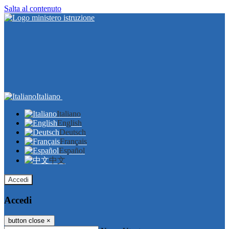
Salta al contenuto
Italiano
Italiano
English
Deutsch
Français
Español
中文
Accedi
Accedi
button close
×