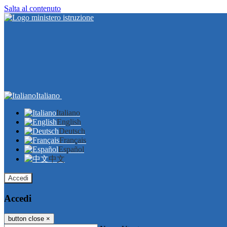
Salta al contenuto
Italiano
Italiano
English
Deutsch
Français
Español
中文
Accedi
Accedi
button close
×