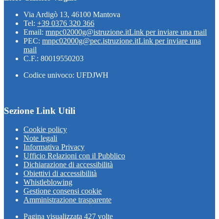
Via Ardigò 13, 46100 Mantova
Tel:
+39 0376 320 366
Email:
mnpc02000g@istruzione.it
Link per inviare una mail
PEC:
mnpc02000g@pec.istruzione.it
Link per inviare una
mail
C.F.: 80019550203
Codice univoco: UFDJWH
Sezione Link Utili
Cookie policy
Note legali
Informativa Privacy
Ufficio Relazioni con il Pubblico
Dichiarazione di accessibilità
Obiettivi di accessibilità
Whistleblowing
Gestione consensi cookie
Amministrazione trasparente
Pagina visualizzata
427
volte