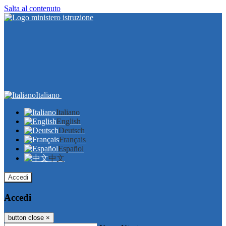
Salta al contenuto
Italiano
Italiano
English
Deutsch
Français
Español
中文
Accedi
Accedi
button close
×