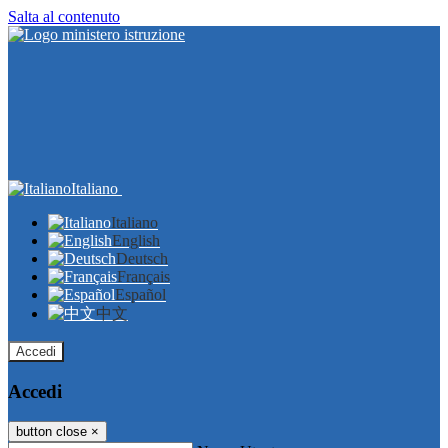
Salta al contenuto
Italiano
Italiano
English
Deutsch
Français
Español
中文
Accedi
Accedi
button close
×