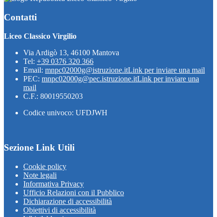
Contatti
Liceo Classico Virgilio
Via Ardigò 13, 46100 Mantova
Tel:
+39 0376 320 366
Email:
mnpc02000g@istruzione.it
Link per inviare una mail
PEC:
mnpc02000g@pec.istruzione.it
Link per inviare una
mail
C.F.: 80019550203
Codice univoco: UFDJWH
Sezione Link Utili
Cookie policy
Note legali
Informativa Privacy
Ufficio Relazioni con il Pubblico
Dichiarazione di accessibilità
Obiettivi di accessibilità