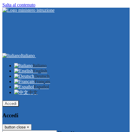
Salta al contenuto
Italiano
Italiano
English
Deutsch
Français
Español
中文
Accedi
Accedi
button close
×