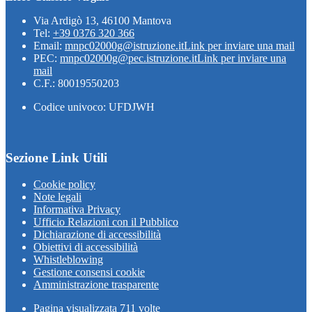
Via Ardigò 13, 46100 Mantova
Tel:
+39 0376 320 366
Email:
mnpc02000g@istruzione.it
Link per inviare una mail
PEC:
mnpc02000g@pec.istruzione.it
Link per inviare una
mail
C.F.: 80019550203
Codice univoco: UFDJWH
Sezione Link Utili
Cookie policy
Note legali
Informativa Privacy
Ufficio Relazioni con il Pubblico
Dichiarazione di accessibilità
Obiettivi di accessibilità
Whistleblowing
Gestione consensi cookie
Amministrazione trasparente
Pagina visualizzata
711
volte