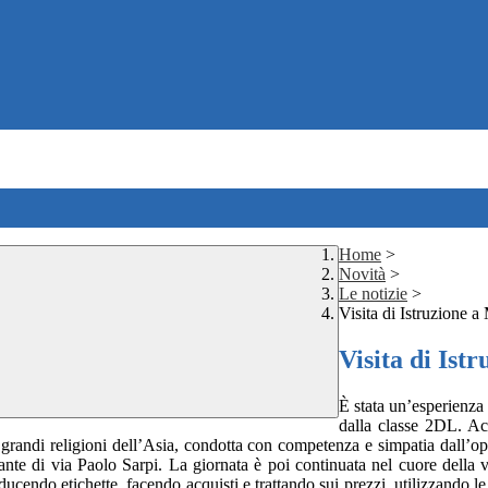
Home
>
Novità
>
Le notizie
>
Visita di Istruzione 
Visita di Ist
È stata un’esperienza 
dalla classe 2DL. Acc
e grandi religioni dell’Asia, condotta con competenza e simpatia dall
ristorante di via Paolo Sarpi. La giornata è poi continuata nel cuore d
ucendo etichette, facendo acquisti e trattando sui prezzi, utilizzando l