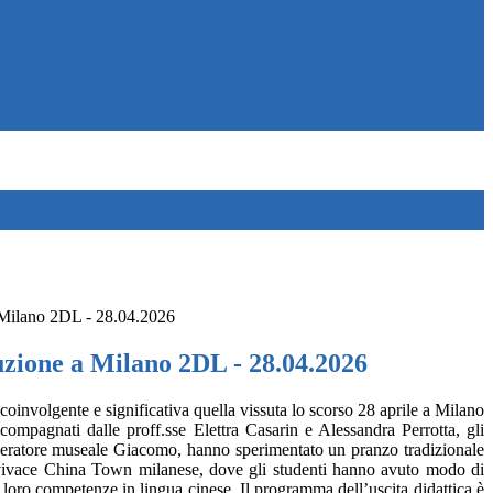
a Milano 2DL - 28.04.2026
ruzione a Milano 2DL - 28.04.2026
coinvolgente e significativa quella vissuta lo scorso 28 aprile a Milano
ompagnati dalle proff.sse Elettra Casarin e Alessandra Perrotta, gli
’operatore museale Giacomo, hanno sperimentato un pranzo tradizionale
ella vivace China Town milanese, dove gli studenti hanno avuto modo di
e loro competenze in lingua cinese.
Il programma dell’uscita didattica è