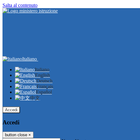
Salta al contenuto
Italiano
Italiano
English
Deutsch
Français
Español
中文
Accedi
Accedi
button close
×