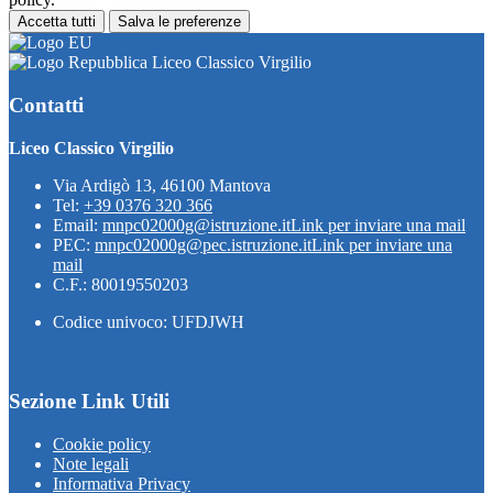
Accetta tutti
Salva le preferenze
Liceo Classico Virgilio
Contatti
Liceo Classico Virgilio
Via Ardigò 13, 46100 Mantova
Tel:
+39 0376 320 366
Email:
mnpc02000g@istruzione.it
Link per inviare una mail
PEC:
mnpc02000g@pec.istruzione.it
Link per inviare una
mail
C.F.: 80019550203
Codice univoco: UFDJWH
Sezione Link Utili
Cookie policy
Note legali
Informativa Privacy