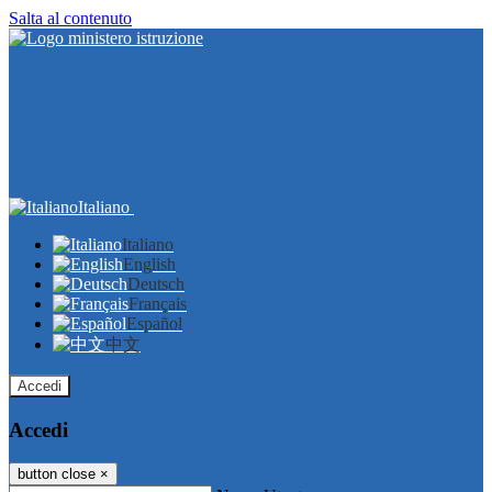
Salta al contenuto
Italiano
Italiano
English
Deutsch
Français
Español
中文
Accedi
Accedi
button close
×