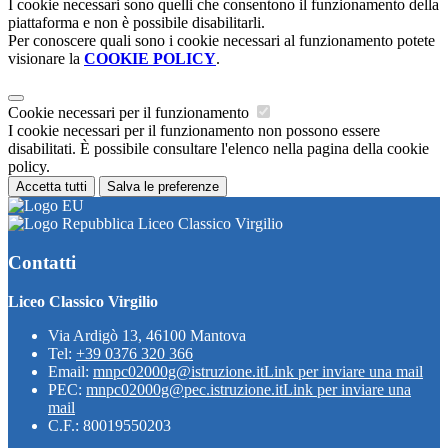
I cookie necessari sono quelli che consentono il funzionamento della
piattaforma e non è possibile disabilitarli.
Per conoscere quali sono i cookie necessari al funzionamento potete
visionare la
COOKIE POLICY
.
Cookie necessari per il funzionamento
I cookie necessari per il funzionamento non possono essere
disabilitati. È possibile consultare l'elenco nella pagina della cookie
policy.
Accetta tutti
Salva le preferenze
Liceo Classico Virgilio
Contatti
Liceo Classico Virgilio
Via Ardigò 13, 46100 Mantova
Tel:
+39 0376 320 366
Email:
mnpc02000g@istruzione.it
Link per inviare una mail
PEC:
mnpc02000g@pec.istruzione.it
Link per inviare una
mail
C.F.: 80019550203