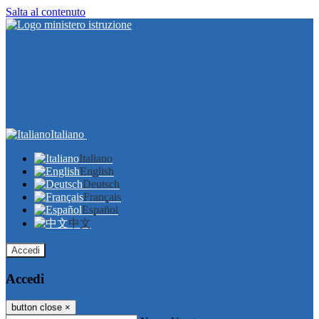
Salta al contenuto
Italiano
Italiano
English
Deutsch
Français
Español
中文
Accedi
Accedi
button close
×