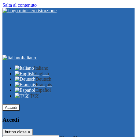
Salta al contenuto
Italiano
Italiano
English
Deutsch
Français
Español
中文
Accedi
Accedi
button close
×