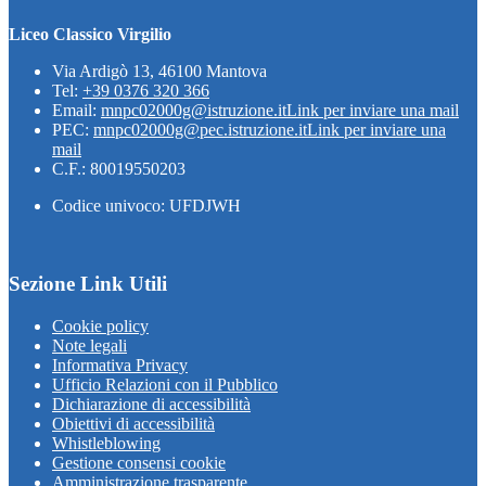
Liceo Classico Virgilio
Via Ardigò 13, 46100 Mantova
Tel:
+39 0376 320 366
Email:
mnpc02000g@istruzione.it
Link per inviare una mail
PEC:
mnpc02000g@pec.istruzione.it
Link per inviare una
mail
C.F.: 80019550203
Codice univoco: UFDJWH
Sezione Link Utili
Cookie policy
Note legali
Informativa Privacy
Ufficio Relazioni con il Pubblico
Dichiarazione di accessibilità
Obiettivi di accessibilità
Whistleblowing
Gestione consensi cookie
Amministrazione trasparente