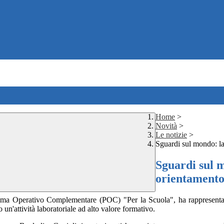
Home
>
Novità
>
Le notizie
>
Sguardi sul mondo: la
Sguardi sul m
orientament
ramma Operativo Complementare (POC) "Per la Scuola",
ha
rappresent
 un'attività laboratoriale ad alto valore formativo.