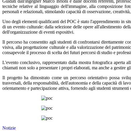
Guidati dall'ingegner Marco Brioni e dalle docenti referenti, profess
tecniche relative al linguaggio dell'immagine, alla composizione foto
personali e relazionali, stimolando capacità di osservazione, creatività,
Uno degli elementi qualificanti del POC è stato l'apprendimento in sit
di un evento
culturale:
dalla
selezione delle opere all'allestimento del
dell'organizzazione di eventi espositivi.
Il percorso ha consentito agli studenti di confrontarsi direttamente co
visiva, alla progettazione culturale e
alla
valorizzazione
del
patrimoni
consapevole il processo di scelta dei futuri
percorsi
di
studio
e
professi
L'evento conclusivo, rappresentato dalla mostra fotografica aperta all
chiamati non solo a presentare i propri elaborati, ma anche a gestire gli
Il progetto ha dimostrato come un percorso orientativo possa svilupp
trasversali, della responsabilità, dell'autonomia e della capacità di l
orientamento e partecipazione attiva, fornendo agli studenti strumenti 
Notizie