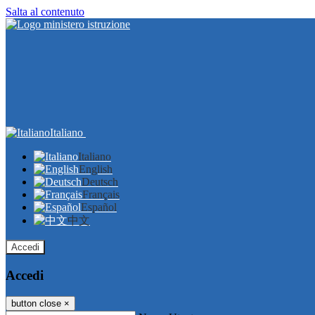
Salta al contenuto
Italiano
Italiano
English
Deutsch
Français
Español
中文
Accedi
Accedi
button close
×