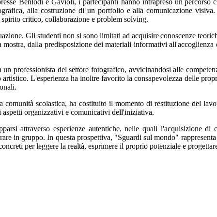
oresse Benlodi e Gavioli, i partecipanti hanno
intrapreso
un
percorso
c
grafica, alla costruzione di un portfolio e alla comunicazione visiva. 
 spirito critico, collaborazione e problem solving.
uazione. Gli studenti non si
sono
limitati
ad
acquisire
conoscenze
teoric
la mostra, dalla predisposizione dei materiali informativi all'accoglienz
n un professionista del settore fotografico, avvicinandosi alle competenz
o
artistico.
L'esperienza
ha
inoltre
favorito la consapevolezza delle propri
onali.
a comunità scolastica, ha costituito il momento di restituzione del
lavo
 aspetti organizzativi e comunicativi dell'iniziativa.
arsi attraverso esperienze autentiche, nelle quali l'acquisizione di 
avorare in gruppo. In questa prospettiva, "Sguardi sul mondo" rappresent
concreti per leggere la realtà, esprimere il proprio potenziale e progett