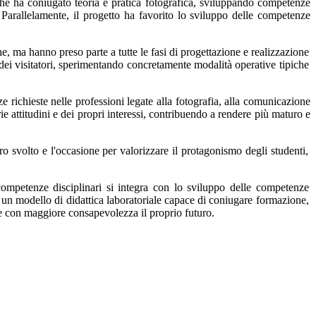
he
ha
coniugato
teoria
e
pratica fotografica, sviluppando competenze
Parallelamente, il progetto ha favorito lo sviluppo delle
competenze
he,
ma
hanno
preso
parte a tutte le fasi di progettazione e realizzazione
a dei visitatori, sperimentando concretamente modalità operative tipiche
e richieste nelle professioni legate alla fotografia, alla comunicazione
e attitudini e dei propri interessi, contribuendo a rendere più maturo e
ro
svolto
e
l'occasione
per valorizzare il protagonismo degli studenti,
competenze disciplinari si
integra con lo sviluppo delle competenze
a un modello di didattica laboratoriale capace di coniugare formazione,
are con maggiore consapevolezza il proprio futuro.