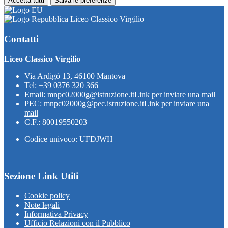
Accetta tutti
Salva le preferenze
Liceo Classico Virgilio
Contatti
Liceo Classico Virgilio
Via Ardigò 13, 46100 Mantova
Tel:
+39 0376 320 366
Email:
mnpc02000g@istruzione.it
Link per inviare una mail
PEC:
mnpc02000g@pec.istruzione.it
Link per inviare una
mail
C.F.: 80019550203
Codice univoco: UFDJWH
Sezione Link Utili
Cookie policy
Note legali
Informativa Privacy
Ufficio Relazioni con il Pubblico