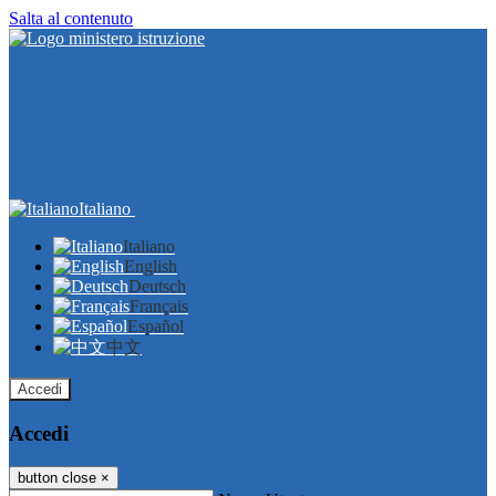
Salta al contenuto
Italiano
Italiano
English
Deutsch
Français
Español
中文
Accedi
Accedi
button close
×