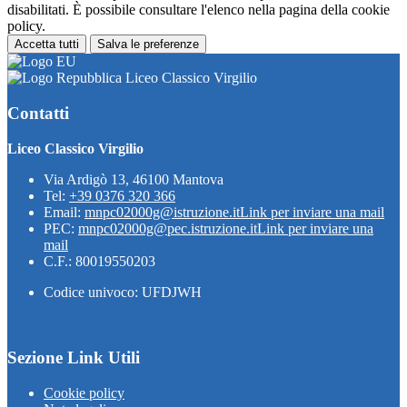
disabilitati. È possibile consultare l'elenco nella pagina della cookie
policy.
Accetta tutti
Salva le preferenze
Liceo Classico Virgilio
Contatti
Liceo Classico Virgilio
Via Ardigò 13, 46100 Mantova
Tel:
+39 0376 320 366
Email:
mnpc02000g@istruzione.it
Link per inviare una mail
PEC:
mnpc02000g@pec.istruzione.it
Link per inviare una
mail
C.F.: 80019550203
Codice univoco: UFDJWH
Sezione Link Utili
Cookie policy