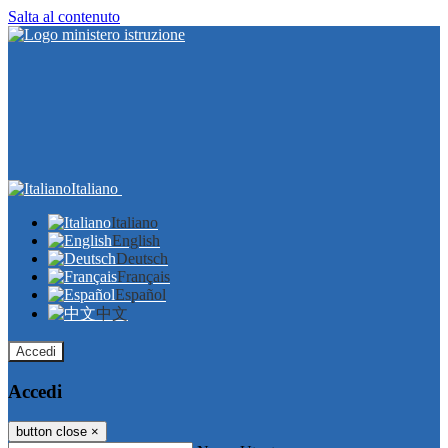
Salta al contenuto
Italiano
Italiano
English
Deutsch
Français
Español
中文
Accedi
Accedi
button close
×