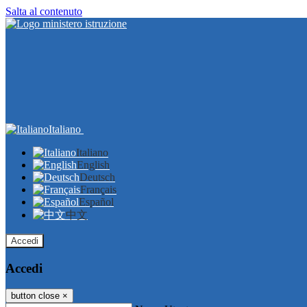
Salta al contenuto
Italiano
Italiano
English
Deutsch
Français
Español
中文
Accedi
Accedi
button close
×